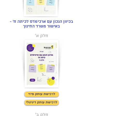
לחצו כאן למידע
בכיוון הנכון עם ארכימדס לכיתה ח' -
באישור משרד החינוך
חלק א'
לרכישת עותק פיזי
לרכישת עותק דיגיטלי
חלק ב'