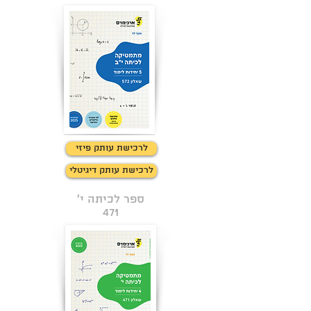
לרכישת עותק פיזי
לרכישת עותק דיגיטלי
ספר לכיתה י'
471