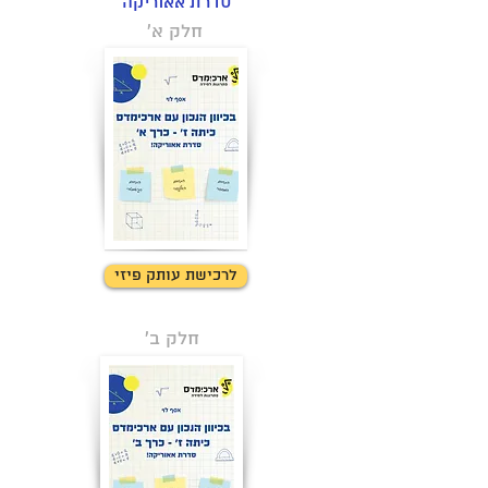
סדרת אאוריקה
חלק א'
לחצו כאן למידע
לרכישת עותק פיזי
חלק ב'