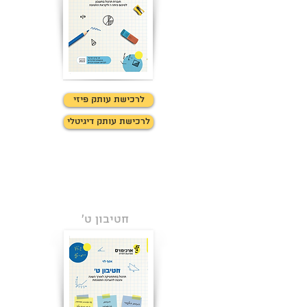
לרכישת עותק פיזי
לרכישת עותק דיגיטלי
חטיבון ט'