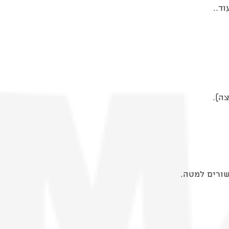
וד..
ה).
שורים למטה.