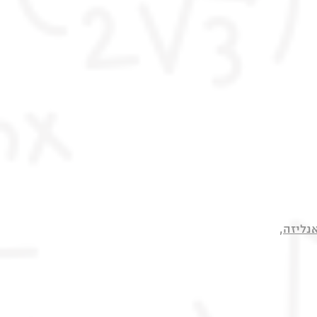
נליזה
,