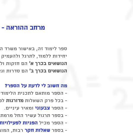
מרחב ההוראה - ח
יחידות ללמוד, לתרגל ולהעמיק ב
​הנושאים בכרך א'
הם חזקות ולו
​הנושאים בכרך ב'
הם סדרות וגא
מה חשוב לי לדעת על הספר?
- הספר מותאם לתכנית הלימודי
- בכל פרק השאלות
מדורגות
לפי
- הספר
צבעוני
ומאיר עיניים.
- בספר תרגול עשיר החל מרמת 
- הספר מכיל
הפניות לפעילויות 
- בספר
שאלות חקר
רבות, המוב