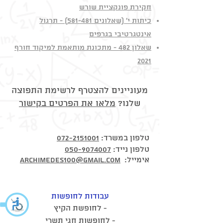
חקירת פונקציית שורש
כיתות י' (שאלונים 581-481) - תרגול
אינטגרטיבי בגרפים
שאלון 482 - מתכונת מותאמת למיקוד חורף
2021
מעוניינים להצטרף לרשימת התפוצה
שלנו?
מלאו את הפרטים בקישור
:טלפון במשרד
072-2151001
טלפון נייד:
050-9074007
@
אימייל:
gmail.com
archimedes100
עבודות לחופשות
- לחופשת הקיץ
- לחופשות חגי תשרי