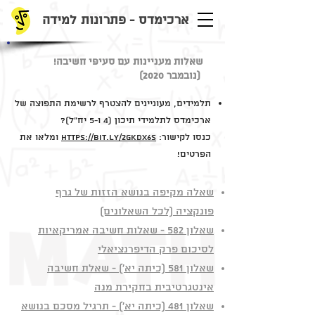
ארכימדס - פתרונות למידה
שאלות מעניינות עם סעיפי חשיבה!
(נובמבר 2020)
תלמידים, מעוניינים להצטרף לרשימת התפוצה של
ארכימדס לתלמידי תיכון (4 ו-5 יח"ל)?
כנסו לקישור:
https://bit.ly/2GkDX6s
ומלאו את
הפרטים!
שאלה מקיפה בנושא הזזות של גרף
פונקציה (לכל השאלונים)
שאלון 582 - שאלות חשיבה אמריקאיות
לסיכום פרק הדיפרנציאלי
שאלון 581 (כיתה יא') - שאלת חשיבה
אינטגרטיבית בחקירת מנה
שאלון 481 (כיתה יא') - תרגיל מסכם בנושא