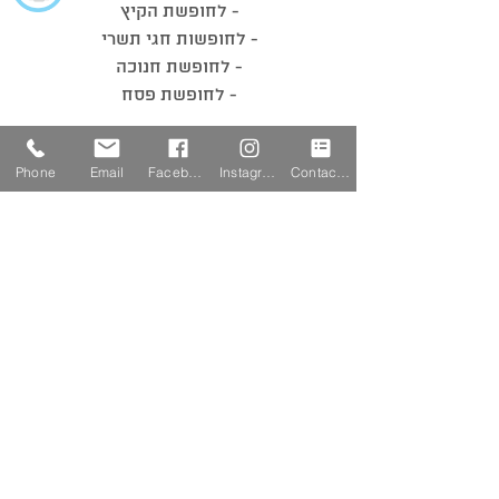
- לחופשת הקיץ
- לחופשות חגי תשרי
- לחופשת חנוכה
- לחופשת פסח
הספרים שלנו
- ספרים לבית הספר היסודי
Phone
Email
Facebook
Instagram
Contact Form
- ספרים לחטיבת הביניים
- ספרים לתיכון
דף הבית
-
רכישה והזמנת ספרים
-
רכישה מרוכזת
-
מהדורה דיגיטלית לספרים
סרטוני פתרונות -
-
צור קשר
- הצהרת נגישות
- תקנון האתר
- מדיניות הפרטיות